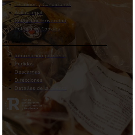
Términos y Condiciones
Aviso Legal
Política de Privacidad
Política de Cookies
Su Cuenta
Información personal
Pedidos
Descargas
Direcciones
Detalles de la cuenta