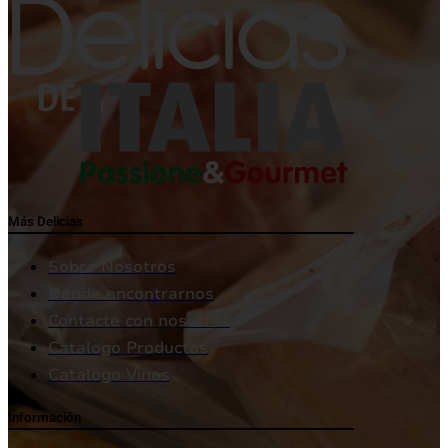
Más Delicias
Sobre Nosotros
Dónde encontrarnos
Contacte con nosotros
Catalogo Productos
Catalogo Vinos
Información