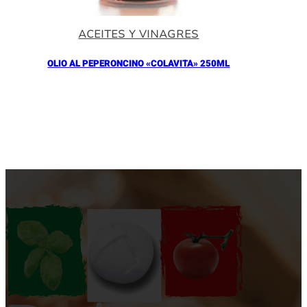
ACEITES Y VINAGRES
OLIO AL PEPERONCINO «COLAVITA» 250ML
Añadir al Carrito |
10.90
€