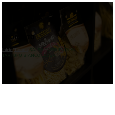
PRODUCTO
Inicio
/
Tienda
/
SALSA TARTUFATA AL
TARTUFO BIANCO 180GR.