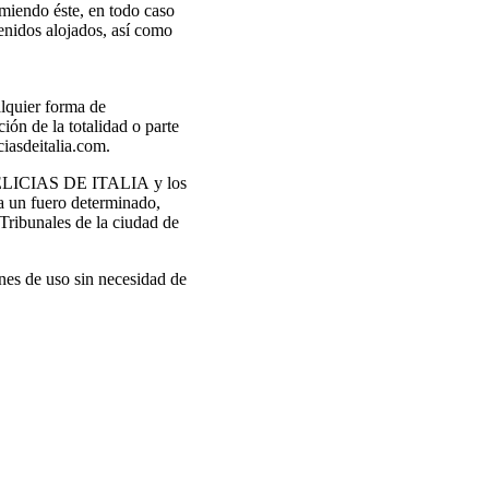
umiendo éste, en todo caso
enidos alojados, así como
alquier forma de
ión de la totalidad o parte
ciasdeitalia.com.
re DELICIAS DE ITALIA y los
 a un fuero determinado,
ribunales de la ciudad de
es de uso sin necesidad de