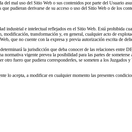
ada del mal uso del Sitio Web o sus contenidos por parte del Usuario as
s que pudieran derivarse de su acceso o uso del Sitio Web o de los cont
industrial e intelectual reflejados en el Sitio Web. Está prohibida cu
, modificación, transformación y, en general, cualquier acto de explotac
o Web, que no cuente con la expresa y previa autorización escrita de deli
te determinará la jurisdicción que deba conocer de las relaciones ent
ha normativa vigente prevea la posibilidad para las partes de someterse
otro fuero que pudiera corresponderles, se someten a los Juzgados y T
e lo acepta, a modificar en cualquier momento las presentes condicion