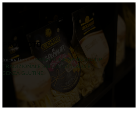
PRODUCTO
Inicio
/
Tienda
/
PANETTONE GRAN GALUP
TRADIZIONALE SENZA LATTOSIO E
SENZA GLUTINE.