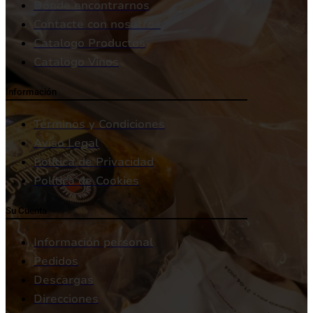
Dónde encontrarnos
Contacte con nosotros
Catalogo Productos
Catalogo Vinos
Información
Términos y Condiciones
Aviso Legal
Política de Privacidad
Política de Cookies
Su Cuenta
Información personal
Pedidos
Descargas
Direcciones