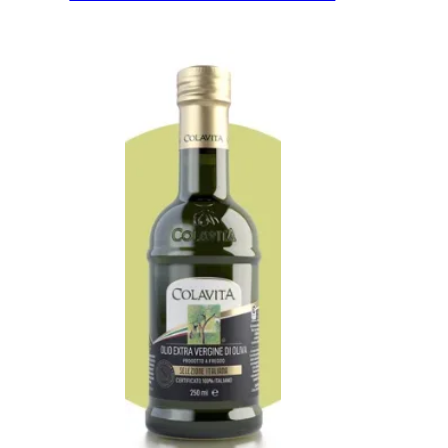
Añadir al Carrito |
18.30
€