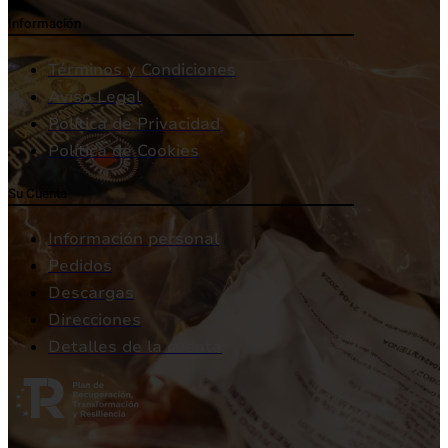
Información
Términos y Condiciones
Aviso Legal
Política de Privacidad
Política de Cookies
Su Cuenta
Información personal
Pedidos
Descargas
Direcciones
Detalles de la cuenta