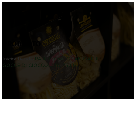
PRODUCTO
Inicio
/
Tienda
/
PANETTONE GRAN GALUP
GOCCE DI CIOCCOLATO 750 G.