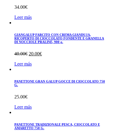
34.00
€
Leer más
GIANGALUP FARCITO CON CREMA GIANDUJA,
RICOPERTO DI CIOCCOLATO FONDENTE E GRANELLA
DI NOCCIOLE PRALINÈ, 900 g.
El
El
40.00
€
20.00
€
precio
precio
Leer más
original
actual
era:
es:
40.00€.
20.00€.
PANETTONE GRAN GALUP GOCCE DI CIOCCOLATO 750
G.
25.00
€
Leer más
PANETTONE TRADIZIONALE PESCA, CIOCCOLATO E
AMARETTO 750 G.