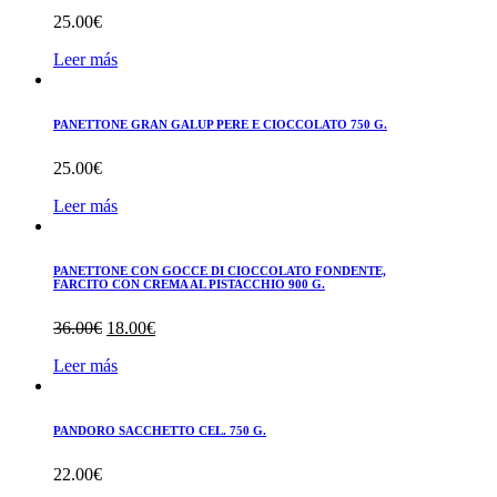
25.00
€
Leer más
PANETTONE GRAN GALUP PERE E CIOCCOLATO 750 G.
25.00
€
Leer más
PANETTONE CON GOCCE DI CIOCCOLATO FONDENTE,
FARCITO CON CREMA AL PISTACCHIO 900 G.
El
El
36.00
€
18.00
€
precio
precio
Leer más
original
actual
era:
es:
36.00€.
18.00€.
PANDORO SACCHETTO CEL. 750 G.
22.00
€