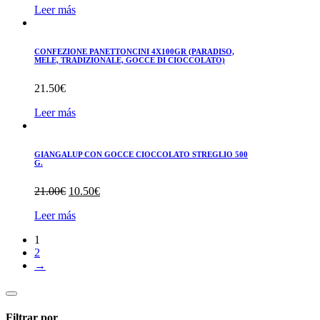
Leer más
CONFEZIONE PANETTONCINI 4X100GR (PARADISO,
MELE, TRADIZIONALE, GOCCE DI CIOCCOLATO)
21.50
€
Leer más
GIANGALUP CON GOCCE CIOCCOLATO STREGLIO 500
G.
El
El
21.00
€
10.50
€
precio
precio
Leer más
original
actual
era:
es:
1
21.00€.
10.50€.
2
→
Filtrar por