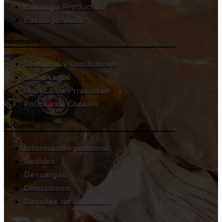
Catalogo Productos
Catalogo Vinos
Información
Términos y Condiciones
Aviso Legal
Política de Privacidad
Política de Cookies
Su Cuenta
Información personal
Pedidos
Descargas
Direcciones
Detalles de la cuenta