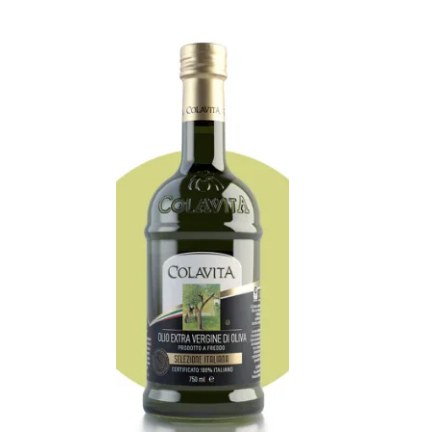
Añadir al Carrito |
16.90
€