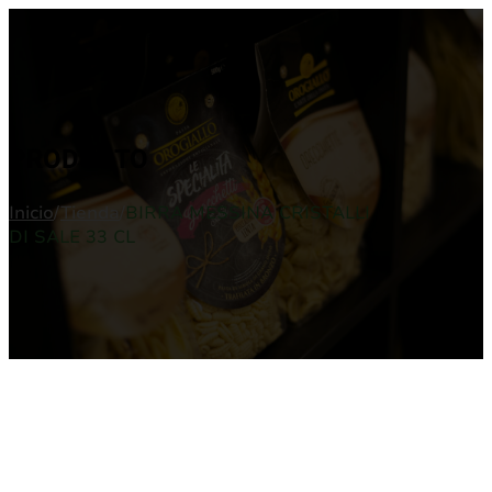
PRODUCTO
Inicio
/
Tienda
/
BIRRA MESSINA CRISTALLI
DI SALE 33 CL