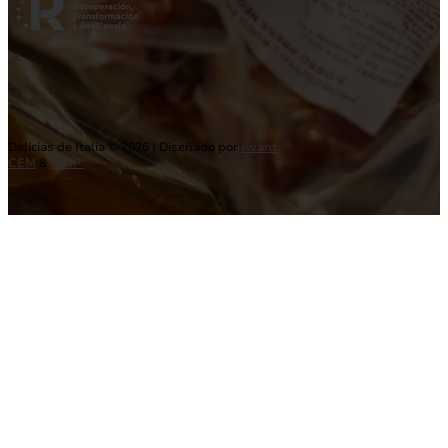
Delicias de Italia © 2026 | Diseñado por
Avant
CEM
&
DCIP