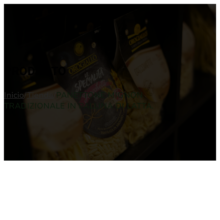
PRODUCTO
Inicio
/
Tienda
/
PANETTONE MIGNON
TRADIZIONALE IN PALLINA DI LATTA.