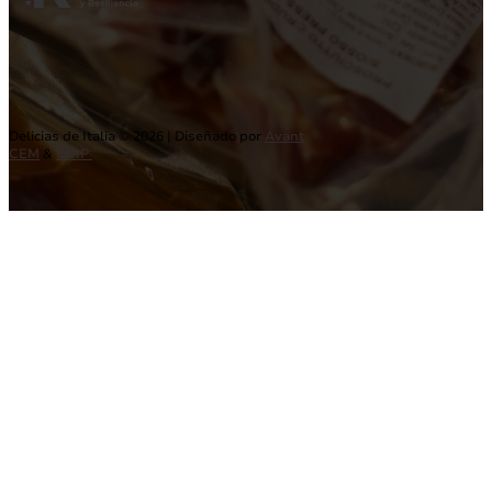
Delicias de Italia © 2026 | Diseñado por
Avant
CEM
&
DCIP