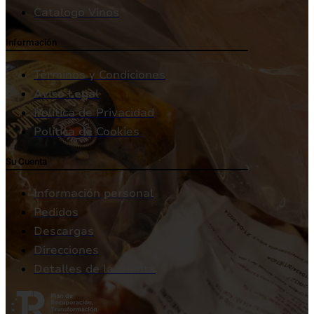
Catalogo Vinos
Información
Términos y Condiciones
Aviso Legal
Política de Privacidad
Política de Cookies
Su Cuenta
Información personal
Pedidos
Descargas
Direcciones
Detalles de la cuenta