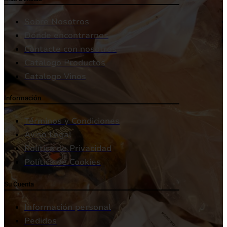
Sobre Nosotros
Dónde encontrarnos
Contacte con nosotros
Catalogo Productos
Catalogo Vinos
Información
Términos y Condiciones
Aviso Legal
Política de Privacidad
Política de Cookies
Su Cuenta
Información personal
Pedidos