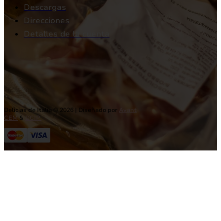
Descargas
Direcciones
Detalles de la cuenta
Delicias de Italia © 2026 | Diseñado por
Avant
CEM
&
DCIP