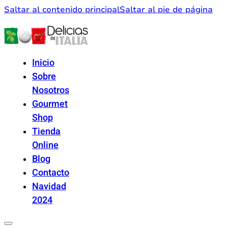
Saltar al contenido principal
Saltar al pie de página
Inicio
Sobre
Nosotros
Gourmet
Shop
Tienda
Online
Blog
Contacto
Navidad
2024