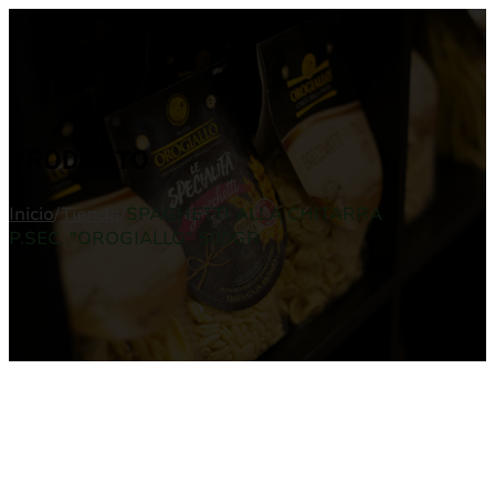
PRODUCTO
Inicio
/
Tienda
/
SPAGHETTI ALLA CHITARRA
P.SEC. "OROGIALLO" 500GR