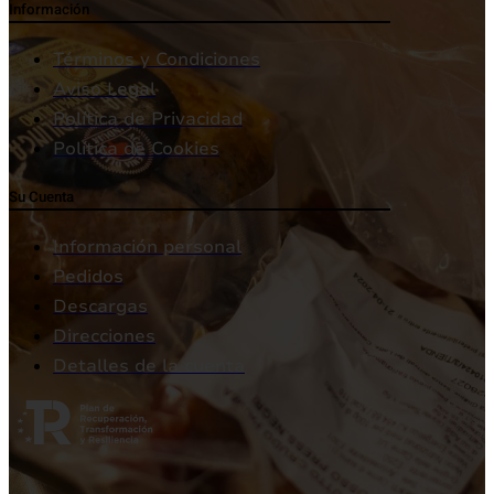
Información
Términos y Condiciones
Aviso Legal
Política de Privacidad
Política de Cookies
Su Cuenta
Información personal
Pedidos
Descargas
Direcciones
Detalles de la cuenta