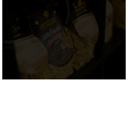
PRODUCTO
Home
/
Shop
/
TARALLI AL PEPERONCINO
250GR