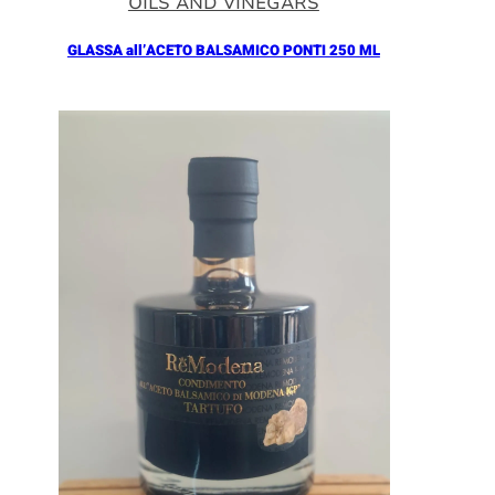
OILS AND VINEGARS
GLASSA all’ACETO BALSAMICO PONTI 250 ML
Añadir al Carrito |
5.90
€