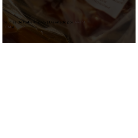
Delicias de Italia © 2026 | Diseñado por
Avant
CEM
&
DCIP