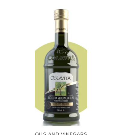
Añadir al Carrito |
16.90
€
OILS AND VINEGARS