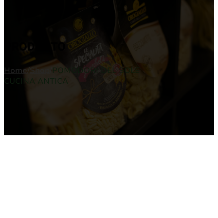
PRODUCTO
Home
/
Shop
/
POMODORI DEL SOLE
CUCINA ANTICA