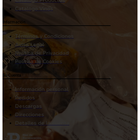
Catalogo Productos
Catalogo Vinos
Información
Términos y Condiciones
Aviso Legal
Política de Privacidad
Política de Cookies
Su Cuenta
Información personal
Pedidos
Descargas
Direcciones
Detalles de la cuenta