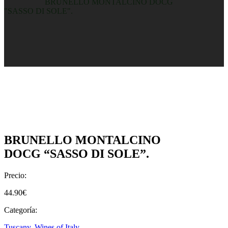
Home
/
Shop
/
BRUNELLO MONTALCINO DOCG
"SASSO DI SOLE".
BRUNELLO MONTALCINO
DOCG “SASSO DI SOLE”.
Precio:
44.90
€
Categoría:
Tuscany
,
Wines of Italy