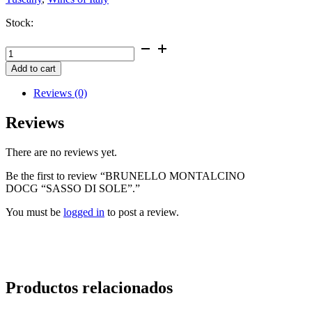
Stock:
BRUNELLO
MONTALCINO
Add to cart
DOCG
"SASSO
Reviews (0)
DI
SOLE".
Reviews
quantity
There are no reviews yet.
Be the first to review “BRUNELLO MONTALCINO
DOCG “SASSO DI SOLE”.”
You must be
logged in
to post a review.
Productos relacionados