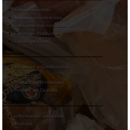
Sobre Nosotros
Dónde encontrarnos
Contacte con nosotros
Catalogo Productos
Catalogo Vinos
Información
Términos y Condiciones
Aviso Legal
Política de Privacidad
Política de Cookies
Su Cuenta
Información personal
Pedidos